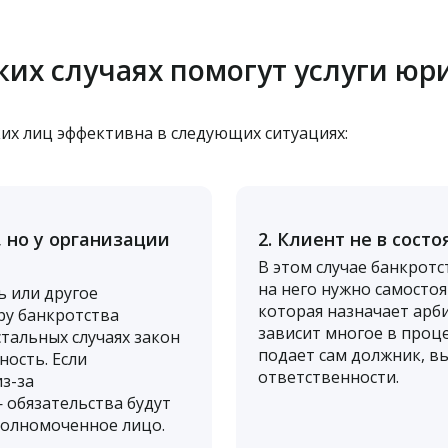
ких случаях помогут услуги юр
их лиц эффективна в следующих ситуациях:
, но у организации
2. Клиент не в сост
В этом случае банкротс
на него нужно самосто
ь или другое
которая назначает арб
ру банкротства
зависит многое в проце
стальных случаях закон
подает сам должник, в
ость. Если
ответственности.
з-за
 обязательства будут
полномоченное лицо.