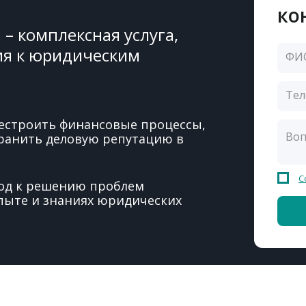
ко
– комплексная услуга,
ия к юридическим
естроить финансовые процессы,
ранить деловую репутацию в
С
од к решению проблем
пыте и знаниях юридических