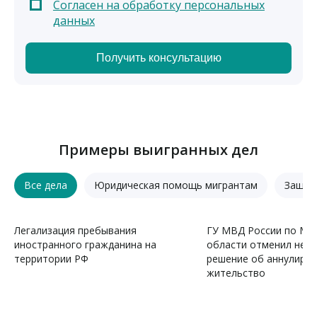
Согласен на обработку персональных
данных
Примеры выигранных дел
Все дела
Юридическая помощь мигрантам
Защит
Легализация пребывания
ГУ МВД России по Мо
иностранного гражданина на
области отменил нез
территории РФ
решение об аннулиров
жительство