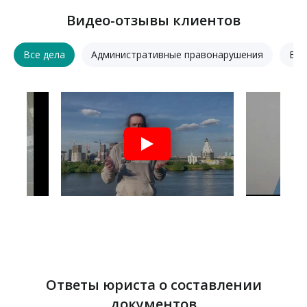
Видео-отзывы клиентов
Все дела
Административные правонарушения
Воз
Ответы юриста о составлении
документов